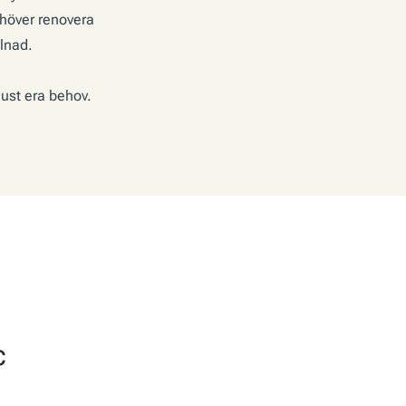
ehöver renovera
llnad.
just era behov.
c