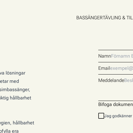
BASSÄNGER
TÄVLING & TI
Namn
Email
iva lösningar
Meddelande
rbetar med
 simbassänger,
ktig hållbarhet
Bifoga dokumen
Jag godkänner 
ygien, hållbarhet
pfylla era