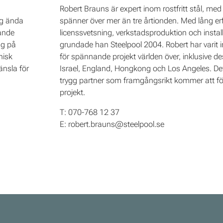
Robert Brauns är expert inom rostfritt stål, med
ig ända
spänner över mer än tre årtionden. Med lång er
rande
licenssvetsning, verkstadsproduktion och install
ag på
grundade han Steelpool 2004. Robert har varit i
nisk
för spännande projekt världen över, inklusive d
änsla för
Israel, England, Hongkong och Los Angeles. Det
trygg partner som framgångsrikt kommer att för
projekt.
T: 070-768 12 37
E: robert.brauns@steelpool.se