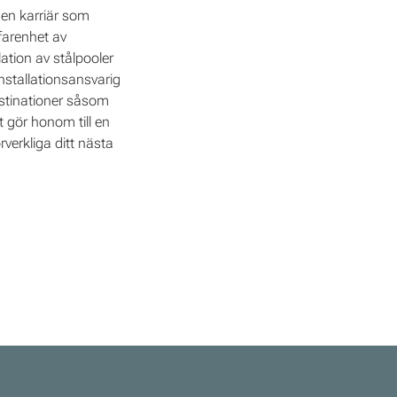
 en karriär som
farenhet av
ation av stålpooler
nstallationsansvarig
estinationer såsom
 gör honom till en
verkliga ditt nästa